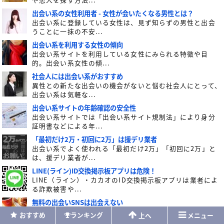
出会い系の女性利用者 - 女性が会いたくなる男性とは？
出会い系に登録している女性は、見ず知らずの男性と出会
うことに一抹の不安...
出会い系を利用する女性の傾向
出会い系サイトを利用している女性にみられる特徴や目
的。出会い系女性の傾...
社会人には出会い系がおすすめ
異性との新たな出会いの機会がないと悩む社会人にとって、
出会い系は気軽な...
出会い系サイトの年齢確認の安全性
出会い系サイトでは「出会い系サイト規制法」により身分
証明書などによる年...
「最初だけ2万・初回に2万」は援デリ業者
出会い系でよく使われる「最初だけ2万」「初回に2万」と
は、援デリ業者が...
LINE(ライン)ID交換掲示板アプリは危険！
LINE（ライン）・カカオのID交換掲示板アプリは業者によ
る詐欺被害や...
無料の出会いSNSは出会えない
無料の出会いSNSは、悪質な業者によって運営されている詐
おすすめ
ランキング
上へ
メニュー
欺アプリやサイ...