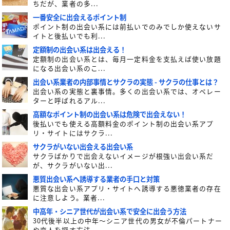
ちだが、業者の多...
一番安全に出会えるポイント制
ポイント制の出会い系には前払いでのみでしか使えないサ
イトと後払いでも利...
定額制の出会い系は出会える！
定額制の出会い系とは、毎月一定料金を支払えば使い放題
になる出会い系のこ...
出会い系業者の内部事情とサクラの実態 - サクラの仕事とは？
出会い系の実態と裏事情。多くの出会い系では、オペレー
ターと呼ばれるアル...
高額なポイント制の出会い系は危険で出会えない！
後払いでも使える高額料金のポイント制の出会い系アプ
リ・サイトにはサクラ...
サクラがいない出会える出会い系
サクラばかりで出会えないイメージが根強い出会い系だ
が、サクラがいない出...
悪質出会い系へ誘導する業者の手口と対策
悪質な出会い系アプリ・サイトへ誘導する悪徳業者の存在
に注意しよう。業者...
中高年・シニア世代が出会い系で安全に出会う方法
30代後半以上の中年～シニア世代の男女が不倫パートナー
や恋人を探す方法...